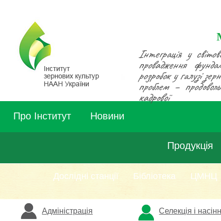
Інтеграція у світов
провадження фунда
розробок у галузі зе
проблем – продовольч
кадрової
Про Інститут
Новини
Продукція
Дослідні станції
Бібліотека
ЦМНЦ
Адміністрація
Селекція і насін