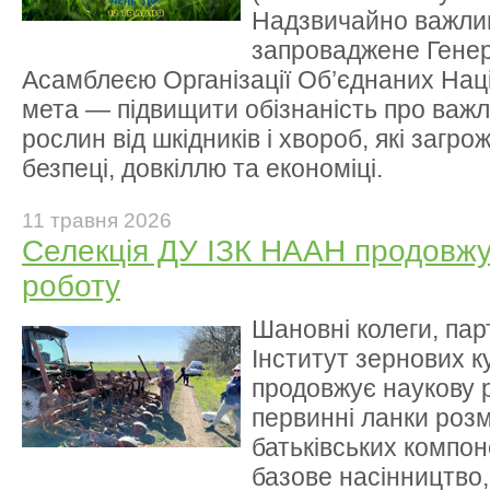
Надзвичайно важли
запроваджене Гене
Асамблеєю Організації Об’єднаних Наці
мета — підвищити обізнаність про важл
рослин від шкідників і хвороб, які загр
безпеці, довкіллю та економіці.
11 травня 2026
Селекція ДУ ІЗК НААН продовжу
роботу
Шановні колеги, пар
Інститут зернових 
продовжує наукову р
первинні ланки роз
батьківських компоне
базове насінництво,