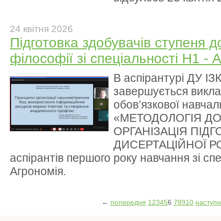
24 квітня 2026
Підготовка здобувачів ступеня д
філософії зі спеціальності Н1 - 
В аспірантурі ДУ І
завершується викла
обов’язкової навчал
«МЕТОДОЛОГІЯ Д
ОРГАНІЗАЦІЯ ПІД
ДИСЕРТАЦІЙНОЇ Р
аспірантів першого року навчання зі сп
Агрономія.
←
попередня
1
2
3
4
5
6
7
8
9
10
наступ