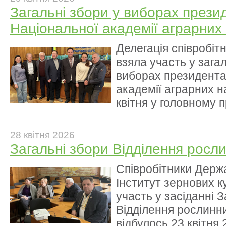
Загальні збори у виборах прези
Національної академії аграрних
Делегація співробіт
взяла участь у зага
виборах президента
академії аграрних на
квітня у головному 
28 квітня 2026
Загальні збори Відділення рос
Співробітники Держ
Інститут зернових 
участь у засіданні 
Відділення рослинн
відбулось 23 квітня 