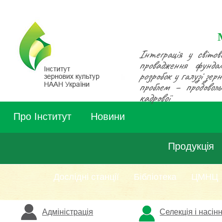
Інтеграція у світов
провадження фунда
розробок у галузі зе
проблем – продовольч
кадрової
Про Інститут
Новини
Продукція
Дослідні станції
Бібліотека
ЦМНЦ
Адміністрація
Селекція і насін