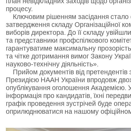
план невідкладних заходів щодо організ
процесу.
Ключовим рішенням засідання стало
затвердження складу Організаційної ком
виборів директора. До її складу увійшли
та представники профспілкового коміте
гарантуватиме максимальну прозорість
та чітке дотримання вимог Закону Украї
науково-технічну діяльність».
Прийом документів від претендентів 
Президією НААН України впродовж двох 
опублікування оголошення Академією. 
інформація про кандидатів, їхні передв
графік проведення зустрічей буде опер
оприлюднюватися на нашому офіційном