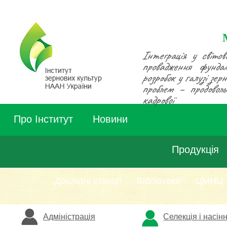
Інтеграція у світов
провадження фунда
розробок у галузі зе
проблем – продовольч
кадрової
Про Інститут
Новини
Продукція
Дослідні станції
Бібліотека
ЦМНЦ
Адміністрація
Селекція і насін