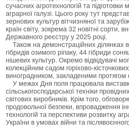
сучасних агротехнологій та підготовки 
аграрної галузі. Цього року тут предста
зернових культур вітчизняної та зарубіж
країн світу, зокрема 32 новітні сорти, в
Державного реєстру у 2025 році.
Також на демонстраційних ділянках 
гібридів озимого ріпаку, 44 гібриди сон
нішевих культур. Окремо відвідувачі мо
колекційним садом горіхово-кісточкових
виноградником, закладеними протягом о
У межах Дня поля працювала виставк
сільськогосподарської техніки провідних
світових виробників. Крім того, обгово
продовольчої безпеки, впровадження ін
технологій та перспективи розвитку агр
України в умовах війни та післявоєнног