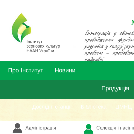
Інтеграція у світов
провадження фунда
розробок у галузі зе
проблем – продовольч
кадрової
Про Інститут
Новини
Продукція
Дослідні станції
Бібліотека
ЦМНЦ
Адміністрація
Селекція і насін