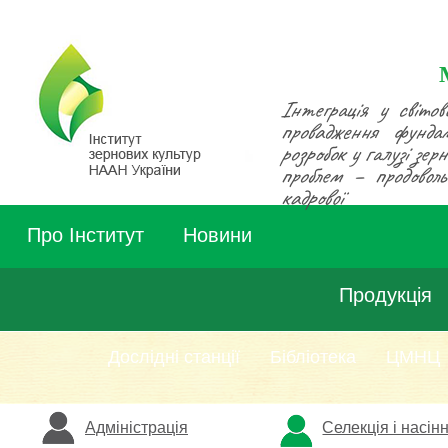
Інтеграція у світов
провадження фунда
розробок у галузі зе
проблем – продовольч
кадрової
Про Інститут
Новини
Продукція
Дослідні станції
Бібліотека
ЦМНЦ
Адміністрація
Селекція і насін