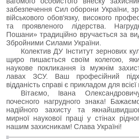
вагомого особистого внеску захисни
забезпечення Сил оборони України, зр
військового обов'язку, високого профес
та проявленого лідерства. Нагру
Пошани» традиційно вручається за вид
Збройними Силами України.
Колектив ДУ Інститут зернових ку
щиро пишається своїм колегою, як
наукове покликання із мужнім захис
лавах ЗСУ. Ваш професійний підхі
відданість справі є прикладом для всієї
Вітаємо, Івана Олександрови
почесного нагрудного знака! Бажаємо
надійного захисту та якнайшвидшо
мирної наукової праці у стінах рідно
нашим захисникам! Слава Україні!