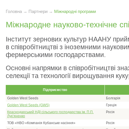
Головна
→
Партнери
→
Міжнародні програми
Міжнародне науково-технічне сп
Інститут зернових культур НААНУ прий
в співробітництві з іноземними наукови
фермерськими господарствами.
Основні напрямки в співробітництві зна
селекції та технології вирощування куку
Підприємство
Golden West Seeds
Болгарія
Golden West Seeds (GWS)
Греція
Краснодарський НДІ сільського господарства ім. П.П.
Росія
Лук’яненко
ТОВ «НВО «Компанія Кубанське насіння»
Росія