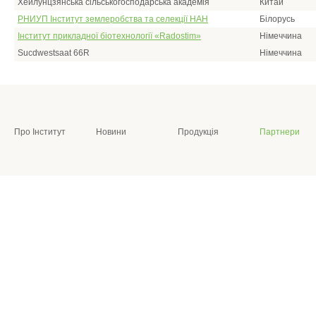
Хейлунцзянська сільськогосподарська академія
Китай
РНИУП Інститут землеробства та селекції НАН
Білорусь
Інститут прикладної біотехнології «Radostim»
Німеччина
Sucdwestsaat 66R
Німеччина
Про Інститут
Новини
Продукція
Партнери