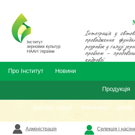
Інтеграція у світов
провадження фунда
розробок у галузі зе
проблем – продовольч
кадрової
Про Інститут
Новини
Продукція
Дослідні станції
Бібліотека
ЦМНЦ
Адміністрація
Селекція і насін