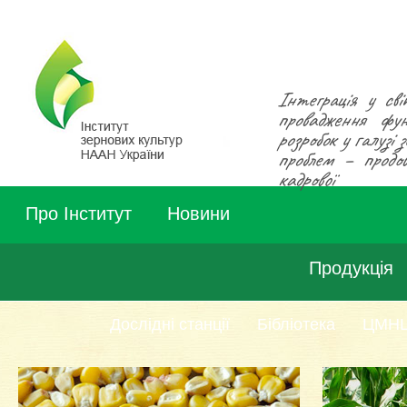
Інтеграція у сві
провадження фун
розробок у галузі
проблем – продово
кадрової
Про Інститут
Новини
Продукція
Дослідні станції
Бібліотека
ЦМН