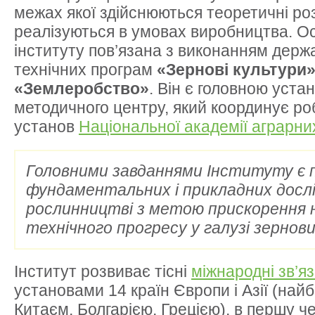
межах якої здійснюються теоретичні роз
реалізуються в умовах виробництва. Ос
інституту пов’язана з виконанням держ
технічних програм
«Зернові культури
«Землеробство»
. Він є головною уста
методичного центру, який координує ро
установ
Національної академії аграрни
Головними завданнями Інституту є 
фундаментальних і прикладних досл
рослинництві з метою прискорення 
технічного прогресу у галузі зернов
Інститут розвиває тісні
міжнародні зв’яз
установами 14 країн Європи і Азії (найб
Китаєм, Болгарією, Грецією), в першу че