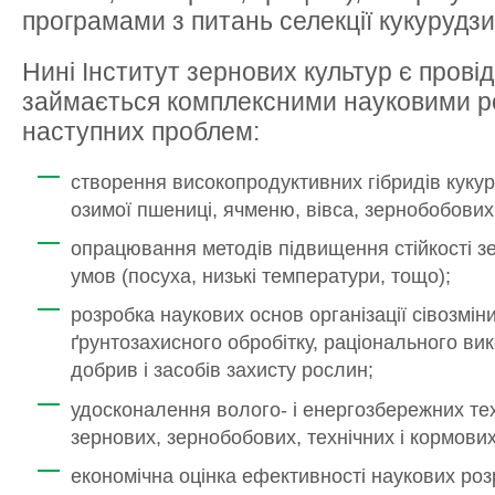
програмами з питань селекції кукурудзи
Нині Інститут зернових культур є пров
займається комплексними науковими 
наступних проблем:
створення високопродуктивних гібридів кукуру
озимої пшениці, ячменю, вівса, зернобобових
опрацювання методів підвищення стійкості з
умов (посуха, низькі температури, тощо);
розробка наукових основ організації сівозмін
ґрунтозахисного обробітку, раціонального в
добрив і засобів захисту рослин;
удосконалення волого- і енергозбережних т
зернових, зернобобових, технічних і кормових
економічна оцінка ефективності наукових роз