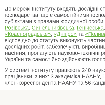
До мережі Інституту входять дослідні ст
господарства, що є самостійними гос
субʼєктами з правами юридичної особи 
Розівська
,
Синельниківська
,
Генічеська
«Красноградське»
,
«Дніпро»
та
«Полив
відповідно до статуту виконують частин
дослідних робіт, забезпечують виробн
насіння
, пропагують науково-технічні
України та самостійно здійснюють госпо
У системі Інституту працюють 240 науко
працівники, з них: 3 академіка НААНУ, 1
член-кореспондента НААНУ та 56 канди