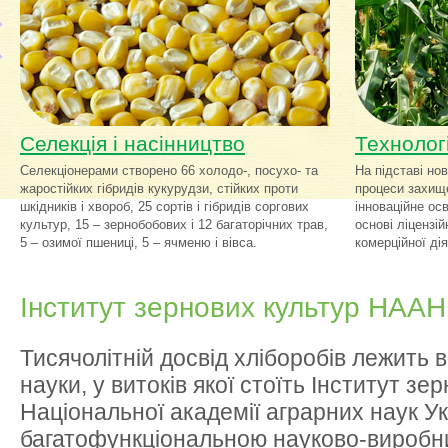
Селекція і насінництво
Технологі
Селекціонерами створено 66 холодо-, посухо- та
На підставі нов
жаростійких гібридів кукурудзи, стійких проти
процеси захище
шкідників і хвороб, 25 сортів і гібридів соргових
інноваційне ос
культур, 15 – зернобобових і 12 багаторічних трав,
основі ліцензій
5 – озимої пшениці, 5 – ячменю і вівса.
комерційної дія
Інститут зернових культур НААН
Тисячолітній досвід хліборобів лежить в
науки, у витоків якої стоїть Інститут зе
Національної академії аграрних наук Ук
багатофункціональною науково-виробн